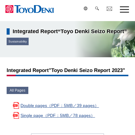
Integrated Report“Toyo Denki Seizo Report”
検索
Sustainability
Integrated Report"Toyo Denki Seizo Report 2023"
All Pages
Double pages（PDF：5MB／39 pages）
Single page（PDF：5MB／78 pages）