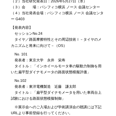
（２）当社研究発表日：2026年5月27日（水）
（３）会 場：パシフィコ横浜 ノース 会議センター
（４）当社発表会場：パシフィコ横浜 ノース 会議センタ
ー G403
【発表内容】
セッションNo.24
タイヤ／路面摩擦特性とその周辺技術Ⅰ－タイヤのメ
カニズムと将来に向けて－（OS
）
No. 101
発表者：東京大学 永井 栄寿
タイトル：「インホイールモータ車の駆動力制御を用
いた扁平型ダイナモメータの路面状態模擬評価」
No.102
発表者：東洋電機製造 近藤 謙太郎
タイトル：「扁平型ダイナモメータを用いた車両台上
試験における路面状態模擬制御」
※展示会へのご入場および学術講演会の聴講には下記
URLより事前登録を行ってください。