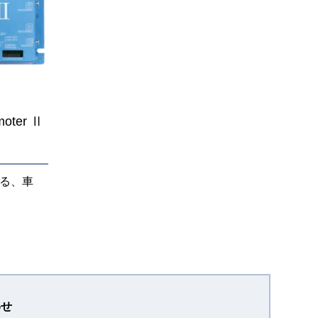
ter Ⅱ
る、車
わせ