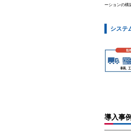
ーションの構
システ
導入事