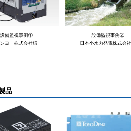
設備監視事例①
設備監視事例②
デンヨー株式会社様
日本小水力発電株式会
連製品