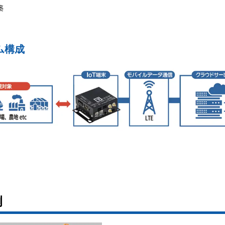
築
ム構成
例