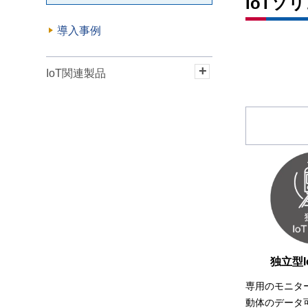
IoTソ
導入事例
IoT関連製品
クラウド対応IoT端末 新製品
クラウド対応IoT端末
IORemotere Ⅱ
独立型I
専用のモニタ
動体のデータ