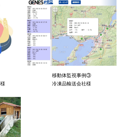
移動体監視事例③
ズ様
冷凍品輸送会社様