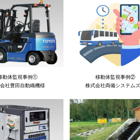
移動体監視事例①
移動体監視事例②
式会社豊田自動織機様
株式会社両備システム