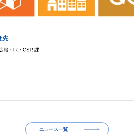
せ先
報・IR・CSR 課
ニュース一覧