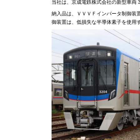
当社は、京成電鉄株式会社の新型車両 32
納入品は、ＶＶＶＦインバータ制御装
御装置は、低損失な半導体素子を使用す