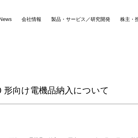
News
会社情報
製品・サービス／研究開発
株主・
0 形向け電機品納入について