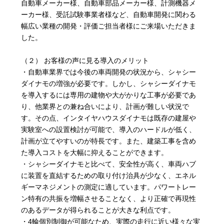
自動車メーカー様、自動車部品メーカー様、計測機器メ
ーカー様、受託試験事業者様など、自動車開発に関わる
幅広い業種の開発・評価ご担当者様にご来場いただきま
した。
（２） お客様の声に見る導入のメリット
・自動車業界では今後の車両開発の状況から、シャシー
ダイナモの増強が必要です。しかし、シャシーダイナモ
を導入するには専用の建物や大がかりな工事が必要であ
り、他業界との兼ね合いにより、計画が難しい状況で
す。その点、インタイヤハウスダイナモは既存の建屋や
実験室への設置検討が可能で、導入のハードルが低く、
計画が立てやすいのが特長です。また、建築工事を含め
た導入コストを大幅に抑えることができます。
・シャシーダイナモと比べて、安全性が高く、車両ハブ
に装置を直結するための取り付け治具が少なく、エネル
ギーマネジメントの測定に適しています。パワートレー
ン特有の共振を増幅させることなく、より正確で再現性
のあるデータが得られることが大きな利点です。
・4輪個別制御が可能なため、実際の走行に近い様々な実