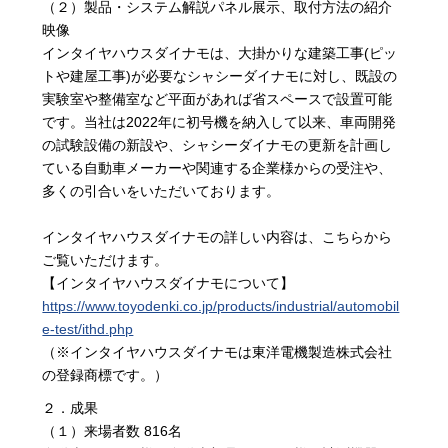
（２）製品・システム解説パネル展示、取付方法の紹介
映像
インタイヤハウスダイナモは、大掛かりな建築工事(ピッ
トや建屋工事)が必要なシャシーダイナモに対し、既設の
実験室や整備室など平面があれば省スペースで設置可能
です。当社は2022年に初号機を納入して以来、車両開発
の試験設備の新設や、シャシーダイナモの更新を計画し
ている自動車メーカーや関連する企業様からの受注や、
多くの引合いをいただいております。
インタイヤハウスダイナモの詳しい内容は、こちらから
ご覧いただけます。
【インタイヤハウスダイナモについて】
https://www.toyodenki.co.jp/products/industrial/automobil
e-test/ithd.php
（※インタイヤハウスダイナモは東洋電機製造株式会社
の登録商標です。）
２．成果
（１）来場者数 816名